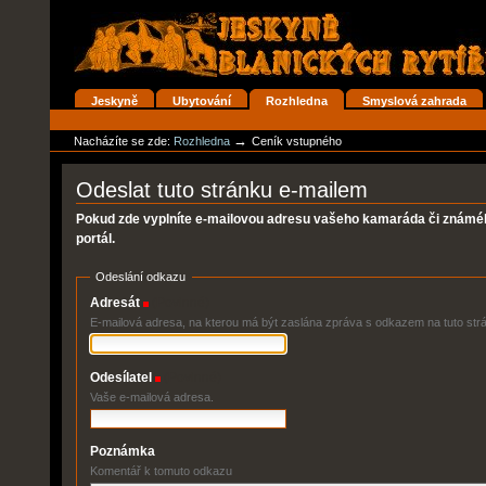
Přejít
na
obsah
|
Přejít
na
Oddíly
Jeskyně
Ubytování
Rozhledna
Smyslová zahrada
navigaci
Osobní
nástroje
→
Nacházíte se zde:
Rozhledna
Ceník vstupného
Odeslat tuto stránku e-mailem
Pokud zde vyplníte e-mailovou adresu vašeho kamaráda či známéh
portál.
Odeslání odkazu
Adresát
(Povinné)
E-mailová adresa, na kterou má být zaslána zpráva s odkazem na tuto str
Odesílatel
(Povinné)
Vaše e-mailová adresa.
Poznámka
Komentář k tomuto odkazu