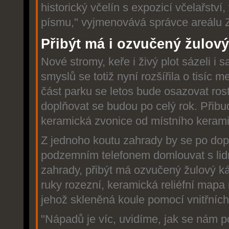
historický včelín s expozicí včelařství,
písmu," vyjmenovává správce areálu 
Přibýt má i ozvučený žulov
Nové stromy, keře i živý plot sázeli i
smyslů se totiž nyní rozšířila o tisíc 
část parku se letos bude osazovat rost
doplňovat se budou po celý rok. Přibu
keramická zvonice od místního keram
Z jednoho koutu zahrady by se po dopl
podzemním telefonem domlouvat s lidm
zahrady, přibýt má ozvučený žulový k
ruky rozezní, keramická reliéfní mapa
jehož skleněná koule pomocí vnitřních 
"Nápadů je víc, uvidíme, jak se nám po