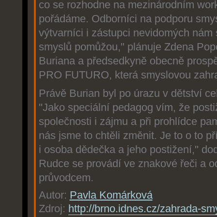
co se rozhodne na mezinárodním work
pořádáme. Odborníci na podporu smysl
výtvarníci i zástupci nevidomých nám
smyslů pomůžou," plánuje Zdena Pope
Buriana a předsedkyně obecně prospě
PRO FUTURO, která smyslovou zahrad
Právě Burian byl po úrazu v dětství cel
"Jako speciální pedagog vím, že postiž
společnosti i zájmu a při prohlídce pa
nás jsme to chtěli změnit. Je to o to p
i osoba dědečka a jeho postižení," do
Rudce se provádí ve znakové řeči a o
průvodcem.
Autor:
Pavla Komárková
Zdroj:
http://brno.idnes.cz/zahrada-sm