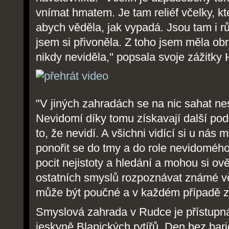
vnímat hmatem. Je tam reliéf včelky, k
abych věděla, jak vypadá. Jsou tam i r
jsem si přivoněla. Z toho jsem měla ob
nikdy neviděla," popsala svoje zážitky
"V jiných zahradách se na nic sahat ne
Nevidomí díky tomu získavají další p
to, že nevidí. A všichni vidící si u nás 
ponořit se do tmy a do role nevidomého,
pocit nejistoty a hledání a mohou si ově
ostatních smyslů rozpoznávat známé věc
může být poučné a v každém případě z
Smyslová zahrada v Rudce je přístupná
jeskyně Blanických rytířů. Den bez bari