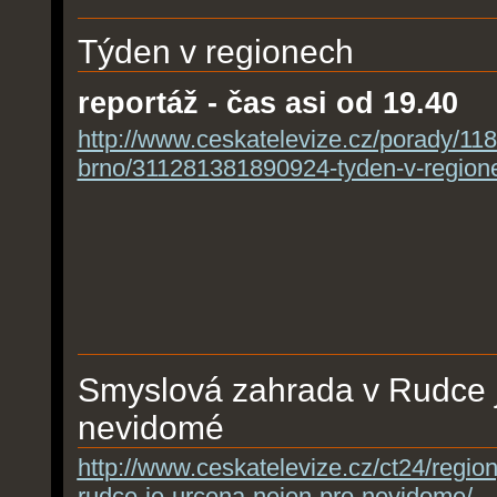
Týden v regionech
reportáž - čas asi od 19.40
http://www.ceskatelevize.cz/porady/11
brno/311281381890924-tyden-v-region
Smyslová zahrada v Rudce j
nevidomé
http://www.ceskatelevize.cz/ct24/regi
rudce-je-urcena-nejen-pro-nevidome/