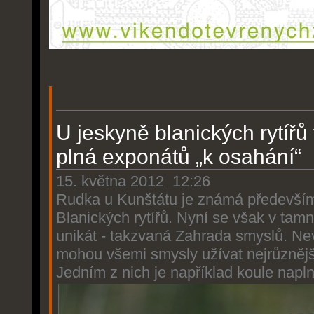
U jeskyně blanických rytířů
plná exponátů „k osahání“
15. května 2012
12:26
Rudka u Kunštátu je známá především
Blanických rytířů. Nyní se však v tamn
unikát - takzvaná Zahrada smyslů. Nev
mohou všemi smysly užívat nejrůznější
Jedním z nich je například koule napl