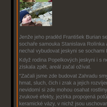
Jenže jeho praděd František Burian se
sochaře samouka Stanislava Rolínka 
nechal vybudovat jeskyni se sochami B
Když rodina Popelkových jeskyni i s 
získala zpět, areál začal ožívat.
"Začali jsme zde budovat Zahradu sm
hmat, sluch, čich i zrak a jejich rozvíje
nevidomí si zde mohou osahat rostliny 
zvukové efekty, jezírka propojená po
keramické vázy, v nichž jsou uschova