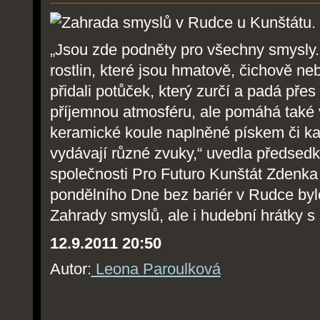
„Jsou zde podněty pro všechny smysly.
rostlin, které jsou hmatově, čichově n
přidali potůček, který zurčí a padá pře
příjemnou atmosféru, ale pomáhá také v
keramické koule naplněné pískem či kam
vydávají různé zvuky,“ uvedla předse
společnosti Pro Futuro Kunštát Zdenka
pondělního Dne bez bariér v Rudce bylo
Zahrady smyslů, ale i hudební hrátky s 
12.9.2011 20:50
Autor:
Leona Paroulková
Akce