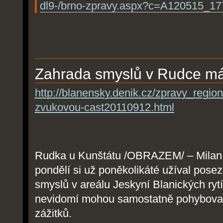
dl9-/brno-zpravy.aspx?c=A120515_1
Zahrada smyslů v Rudce má
http://blanensky.denik.cz/zpravy_regio
zvukovou-cast20110912.html
Rudka u Kunštátu /OBRAZEM/ – Milan P
pondělí si už poněkolikáté užíval pose
smyslů v areálu Jeskyní Blanických ryt
nevidomí mohou samostatně pohybovat 
zážitků.