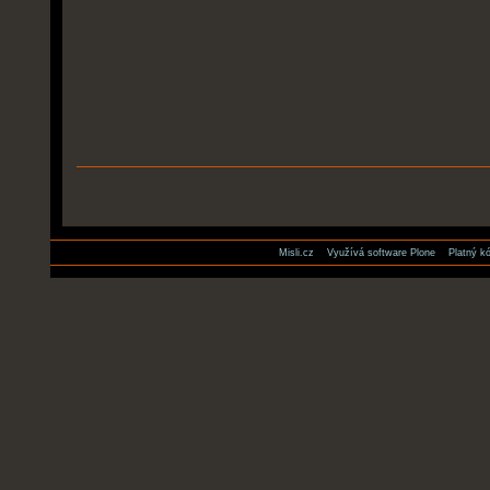
Akce
dokumentů
Misli.cz
Využívá software Plone
Platný 