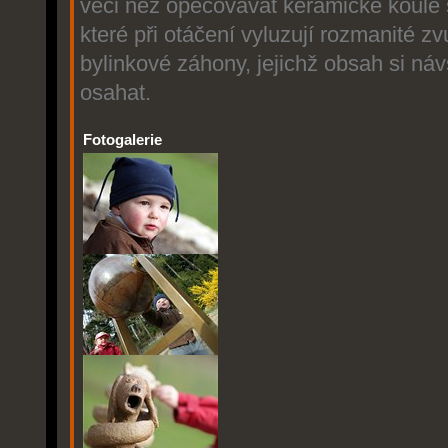
věci než opečovávat keramické koule 
které při otáčení vyluzují rozmanité z
bylinkové záhony, jejichž obsah si náv
osahat.
Fotogalerie