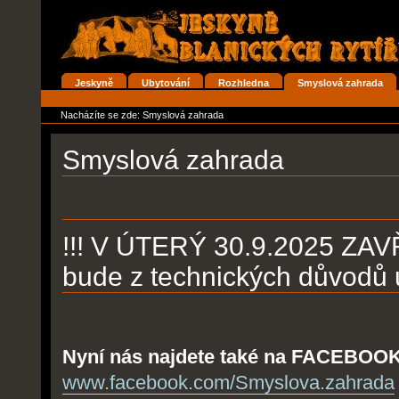
Přejít
na
obsah
|
Přejít
na
Oddíly
Jeskyně
Ubytování
Rozhledna
Smyslová zahrada
navigaci
Osobní
nástroje
Nacházíte se zde:
Smyslová zahrada
Smyslová zahrada
!!! V ÚTERÝ 30.9.2025 ZAV
bude z technických důvodů 
Nyní nás najdete také na FACEBOOK
www.facebook.com/Smyslova.zahrada