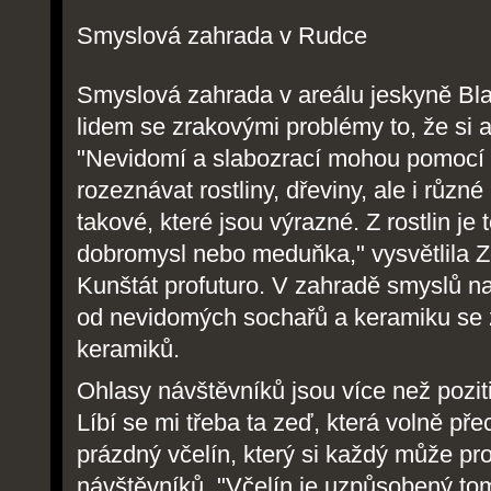
Smyslová zahrada v Rudce
Smyslová zahrada v areálu jeskyně Bl
lidem se zrakovými problémy to, že si 
"Nevidomí a slabozrací mohou pomocí 
rozeznávat rostliny, dřeviny, ale i různ
takové, které jsou výrazné. Z rostlin je 
dobromysl nebo meduňka," vysvětlila Z
Kunštát profuturo. V zahradě smyslů na
od nevidomých sochařů a keramiku se 
keramiků.
Ohlasy návštěvníků jsou více než poziti
Líbí se mi třeba ta zeď, která volně pře
prázdný včelín, který si každý může pro
návštěvníků. "Včelín je uzpůsobený tom