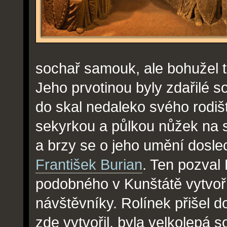
sochař samouk, ale bohužel t
Jeho prvotinou byly zdařilé s
do skal nedaleko svého rodiš
sekyrkou a půlkou nůžek na st
a brzy se o jeho umění dosle
František Burian
. Ten pozval 
podobného v Kunštátě vytvoř
návštěvníky. Rolínek přišel d
zde vytvořil, byla velkolepá