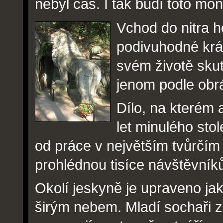
nebyl čas. I tak budí toto mon
Vchod do nitra h
podivuhodné krás
svém životě skut
jenom podle obr
Dílo, na kterém 
let minulého stol
od práce v největším tvůrčím 
prohlédnou tisíce návštěvník
Okolí jeskyně je upraveno jak
širým nebem. Mladí sochaři 