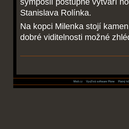
symposií postupně vytváří no
Stanislava Rolínka.
Na kopci Milenka stojí kame
dobré viditelnosti možné zhl
Akce
dokumentů
Misli.cz
Využívá software Plone
Platný 