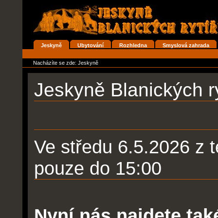
Přejít
na
obsah
|
Přejít
na
Oddíly
Jeskyně
Ubytování
Rozhledna
Smyslová zahrada
navigaci
Osobní
nástroje
Nacházíte se zde:
Jeskyně
Jeskyně Blanických ry
Ve středu 6.5.2026 z 
pouze do 15:00
Nyní nás najdete t