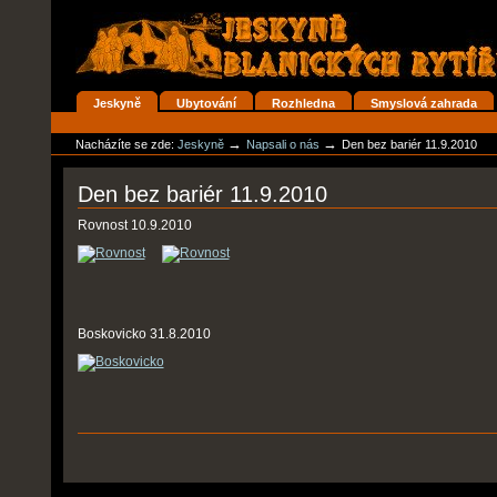
Přejít
na
obsah
|
Přejít
na
Oddíly
Jeskyně
Ubytování
Rozhledna
Smyslová zahrada
navigaci
Osobní
nástroje
→
→
Nacházíte se zde:
Jeskyně
Napsali o nás
Den bez bariér 11.9.2010
Den bez bariér 11.9.2010
Rovnost 10.9.2010
Boskovicko 31.8.2010
Akce
dokumentů