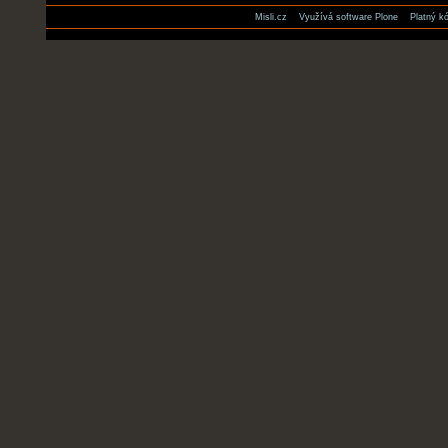
Misli.cz
Využívá software Plone
Platný 