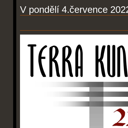
V pondělí 4.července 202