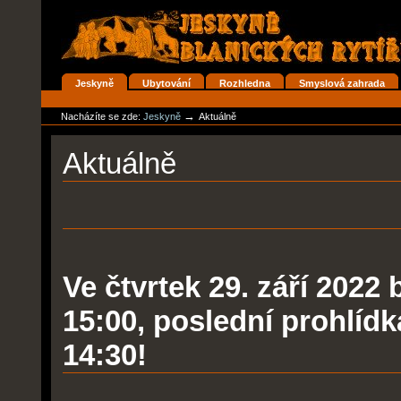
Přejít
na
obsah
|
Přejít
na
Oddíly
Jeskyně
Ubytování
Rozhledna
Smyslová zahrada
navigaci
Osobní
nástroje
→
Nacházíte se zde:
Jeskyně
Aktuálně
Aktuálně
Ve čtvrtek 29. září 202
15:00, poslední prohlídk
14:30!