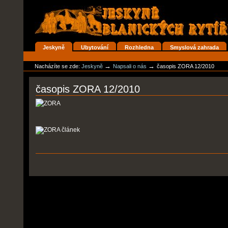
Přejít
na
obsah
|
Přejít
na
Oddíly
Jeskyně
Ubytování
Rozhledna
Smyslová zahrada
navigaci
Osobní
nástroje
→
→
Nacházíte se zde:
Jeskyně
Napsali o nás
časopis ZORA 12/2010
časopis ZORA 12/2010
Akce
dokumentů