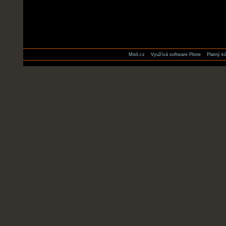
Misli.cz
Využívá software Plone
Platný 